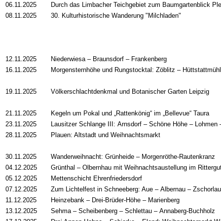
06.11.2025
Durch das Limbacher Teichgebiet zum Baumgartenblick Pl
08.11.2025
30. Kulturhistorische Wanderung "Milchladen"
12.11.2025
Niederwiesa
–
Braunsdorf
–
Frankenberg
16.11.2025
Morgensternhöhe und Rungstocktal: Zöblitz
–
Hüttstattmüh
19.11.2025
Völkerschlachtdenkmal und Botanischer Garten Leipzig
21.11.2025
Kegeln um Pokal und „Rattenkönig“ im „Bellevue“ Taura
23.11.2025
Lausitzer Schlange III: Arnsdorf
–
Schöne Höhe
–
Lohmen
28.11.2025
Plauen: Altstadt und Weihnachtsmarkt
30.11.2025
Wanderweihnacht: Grünheide
–
Morgenröthe-Rautenkranz
04.12.2025
Grünthal
–
Olbernhau mit Weihnachtsaustellung im Rittergu
05.12.2025
Mettenschicht Ehrenfriedersdorf
07.12.2025
Zum Lichtelfest in Schneeberg: Aue
–
Albernau
–
Zschorla
11.12.2025
Heinzebank – Drei-Brüder-Höhe – Marienberg
13.12.2025
Sehma
–
Scheibenberg
–
Schlettau
–
Annaberg-Buchholz