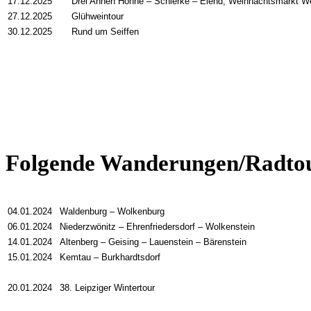
17.12.2025
Drei Annen Hohne
–
Schierke
–
Elend; Weihnachtsmarkt We
27.12.2025
Glühweintour
30.12.2025
Rund um Seiffen
Folgende Wanderungen/Radtour
04.01.2024
Waldenburg
–
Wolkenburg
06.01.2024
Niederzwönitz
–
Ehrenfriedersdorf
–
Wolkenstein
14.01.2024
Altenberg
–
Geising
–
Lauenstein
– Bärenstein
15.01.2024
Kemtau
–
Burkhardtsdorf
20.01.2024
38. Leipziger Wintertour