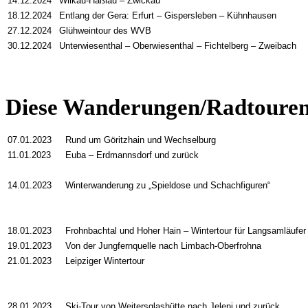
14.12.2024
Wilkau-Haßlau
–
Zwickau
18.12.2024
Entlang der Gera: Erfurt
–
Gispersleben
–
Kühnhausen
27.12.2024
Glühweintour des WVB
30.12.2024
Unterwiesenthal
–
Oberwiesenthal
–
Fichtelberg
–
Zweibach
Diese Wanderungen/Radtouren 
07.01.2023
Rund um Göritzhain und Wechselburg
11.01.2023
Euba – Erdmannsdorf und zurück
14.01.2023
Winterwanderung zu „Spieldose und Schachfiguren“
18.01.2023
Frohnbachtal und Hoher Hain – Wintertour für Langsamläufer
19.01.2023
Von der Jungfernquelle nach Limbach-Oberfrohna
21.01.2023
Leipziger Wintertour
28.01.2023
Ski-Tour von Weitersglashütte nach Jeleni und zurück