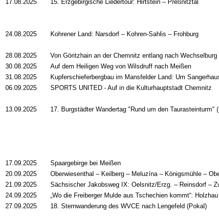
17.08.2025
15. Erzgebirgische Liedertour: Hirtstein – Preßnitztal
24.08.2025
Kohrener Land: Narsdorf – Kohren-Sahlis – Frohburg
28.08.2025
Von Göritzhain an der Chemnitz entlang nach Wechselburg
30.08.2025
Auf dem Heiligen Weg von Wilsdruff nach Meißen
31.08.2025
Kupferschieferbergbau im Mansfelder Land: Um Sangerhau
06.09.2025
SPORTS UNITED - Auf in die Kulturhauptstadt Chemnitz
13.09.2025
17. Burgstädter Wandertag "Rund um den Taurasteinturm" (
17.09.2025
Spaargebirge bei Meißen
20.09.2025
Oberwiesenthal – Keilberg – Meluzína – Königsmühle – Ob
21.09.2025
Sächsischer Jakobsweg IX: Oelsnitz/Erzg. – Reinsdorf – 
24.09.2025
„Wo die Freiberger Mulde aus Tschechien kommt“: Holzhau
27.09.2025
18. Sternwanderung des WVCE nach Lengefeld (Pokal)