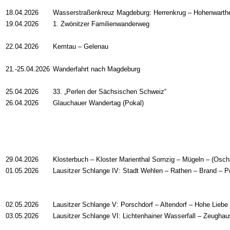
18.04.2026
Wasserstraßenkreuz Magdeburg: Herrenkrug – Hohenwarth
19.04.2026
1. Zwönitzer Familienwanderweg
22.04.2026
Kemtau – Gelenau
21.-25.04.2026
Wanderfahrt nach Magdeburg
25.04.2026
33. „Perlen der Sächsischen Schweiz“
26.04.2026
Glauchauer Wandertag (Pokal)
29.04.2026
Klosterbuch – Kloster Marienthal Sornzig – Mügeln – (Osch
01.05.2026
Lausitzer Schlange IV:
Stadt Wehlen
–
Rathen
–
Brand
–
P
02.05.2026
Lausitzer Schlange V: Porschdorf
–
Altendorf
–
Hohe Liebe
03.05.2026
Lausitzer Schlange VI: Lichtenhainer Wasserfall
–
Zeugha