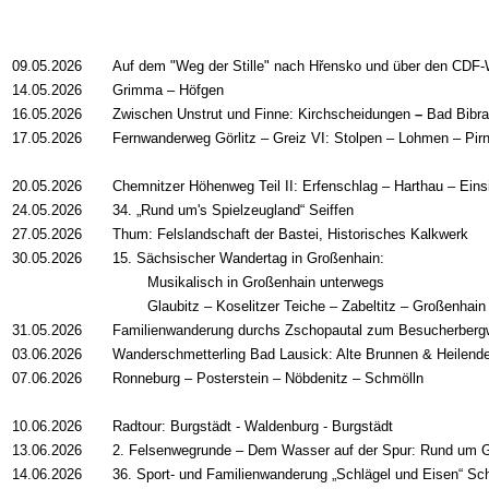
09.05.2026
Auf dem "Weg der Stille" nach Hřensko und über den CDF
14.05.2026
Grimma – Höfgen
16.05.2026
Zwischen Unstrut und Finne: Kirchscheidungen
–
Bad Bibr
17.05.2026
Fernwanderweg Görlitz – Greiz VI: Stolpen – Lohmen – Pir
20.05.2026
Chemnitzer Höhenweg Teil II: Erfenschlag – Harthau – Eins
24.05.2026
34. „Rund um's Spielzeugland“ Seiffen
27.05.2026
Thum: Felslandschaft der Bastei, Historisches Kalkwerk
30.05.2026
15. Sächsischer Wandertag in Großenhain:
Musikalisch in Großenhain unterwegs
Glaubitz
–
Koselitzer Teiche
–
Zabeltitz
–
Großenhain
31.05.2026
Familienwanderung durchs Zschopautal zum Besucherberg
03.06.2026
Wanderschmetterling Bad Lausick: Alte Brunnen & Heilen
07.06.2026
Ronneburg – Posterstein – Nöbdenitz – Schmölln
10.06.2026
Radtour: Burgstädt - Waldenburg - Burgstädt
13.06.2026
2. Felsenwegrunde – Dem Wasser auf der Spur: Rund um G
14.06.2026
36. Sport- und Familienwanderung „Schlägel und Eisen“ Sc