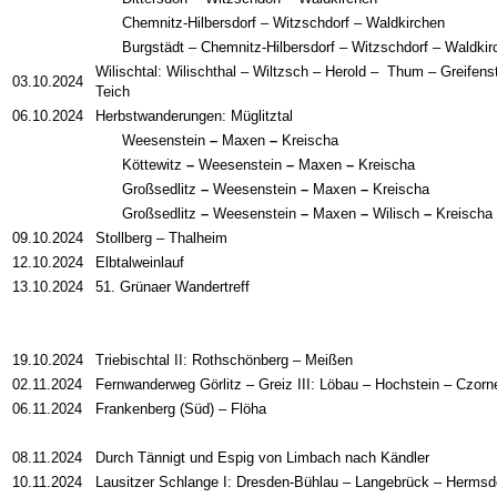
Chemnitz-Hilbersdorf – Witzschdorf – Waldkirchen
Burgstädt – Chemnitz-Hilbersdorf – Witzschdorf – Waldkir
Wilischtal: Wilischthal
–
Wiltzsch
–
Herold
–
Thum
–
Greifens
03.10.2024
Teich
06.10.2024
Herbstwanderungen: Müglitztal
Weesenstein
–
Maxen
–
Kreischa
Köttewitz
–
Weesenstein
–
Maxen
–
Kreischa
Großsedlitz
–
Weesenstein
–
Maxen
–
Kreischa
Großsedlitz
–
Weesenstein
–
Maxen
–
Wilisch
–
Kreischa
09.10.2024
Stollberg
–
Thalheim
12.10.2024
Elbtalweinlauf
13.10.2024
51. Grünaer Wandertreff
19.10.2024
Triebischtal II: Rothschönberg
–
Meißen
02.11.2024
Fernwanderweg Görlitz
–
Greiz III: Löbau
– Hochstein –
Czorn
06.11.2024
Frankenberg (Süd) – Flöha
08.11.2024
Durch Tännigt und Espig von Limbach nach Kändler
10.11.2024
Lausitzer Schlange I: Dresden-Bühlau – Langebrück – Hermsdor