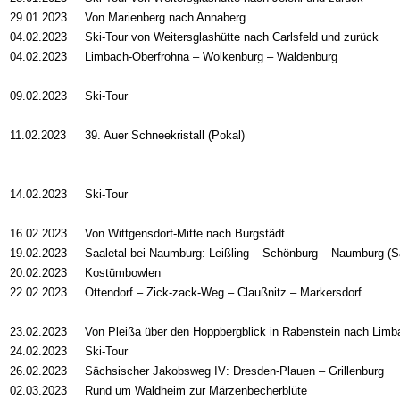
29.01.2023
Von Marienberg nach Annaberg
04.02.2023
Ski-Tour von Weitersglashütte nach Carlsfeld und zurück
04.02.2023
Limbach-Oberfrohna
–
Wolkenburg
–
Waldenburg
09.02.2023
Ski-Tour
11.02.2023
39. Auer Schneekristall (Pokal)
14.02.2023
Ski-Tour
16.02.2023
Von Wittgensdorf-Mitte nach Burgstädt
19.02.2023
Saaletal bei Naumburg: Leißling
–
Schönburg
–
Naumburg (S
20.02.2023
Kostümbowlen
22.02.2023
Ottendorf – Zick-zack-Weg – Claußnitz – Markersdorf
23.02.2023
Von Pleißa über den Hoppbergblick in Rabenstein nach Limb
24.02.2023
Ski-Tour
26.02.2023
Sächsischer Jakobsweg IV: Dresden-Plauen – Grillenburg
02.03.2023
Rund um Waldheim zur Märzenbecherblüte