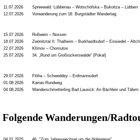
11.07.2026
Spreewald: Lübbenau – Wotschofska – Bukoitza – Lübben
12.07.2026
Vorwanderung zum 18. Burgstädter Wandertag
15.07.2026
Roßwein – Nossen
18.07.2026
Zwönitztal II: Thalheim – Burkhardtsdorf – Einsiedel – Altc
22.07.2026
Křimov – Chomutov
25.07.2026
34. „Rund um Großrückerswalde“ (Pokal)
29.07.2026
Flöha – Schweddey – Erdmannsdorf
01.08.2026
Karras-Rundweg
04.08.2026
Wanderschmetterling Bad Lausick: An Bächlein und Tälern
Folgende Wanderungen/Radtour
04.01.2025
46. "Zum Jahreswechsel um die Hofewiese"