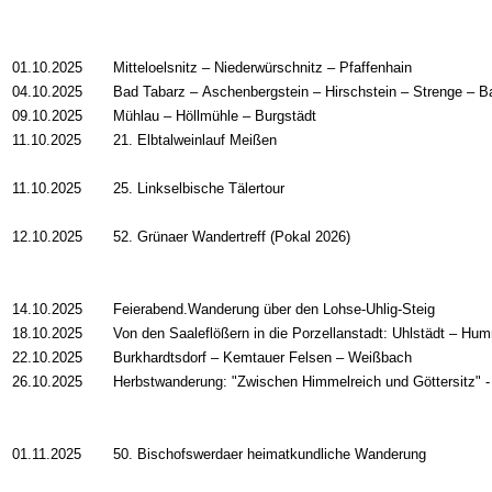
01.10.2025
Mitteloelsnitz – Niederwürschnitz – Pfaffenhain
04.10.2025
Bad Tabarz
–
Aschenbergstein
–
Hirschstein
–
Strenge
–
Ba
09.10.2025
Mühlau
–
Höllmühle
–
Burgstädt
11.10.2025
21. Elbtalweinlauf Meißen
11.10.2025
25. Linkselbische Tälertour
12.10.2025
52. Grünaer Wandertreff (Pokal 2026)
14.10.2025
Feierabend.Wanderung über den Lohse-Uhlig-Steig
18.10.2025
Von den Saaleflößern in die Porzellanstadt: Uhlstädt – Hu
22.10.2025
Burkhardtsdorf
–
Kemtauer Felsen
–
Weißbach
26.10.2025
Herbstwanderung: "Zwischen Himmelreich und Göttersitz"
01.11.2025
50. Bischofswerdaer heimatkundliche Wanderung