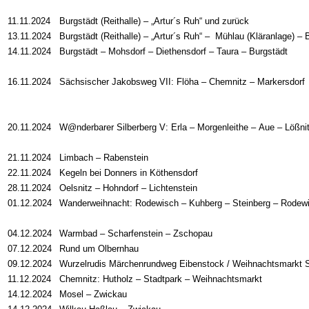
11.11.2024
Burgstädt (Reithalle) – „Artur´s Ruh“ und zurück
13.11.2024
Burgstädt (Reithalle) – „Artur´s Ruh“ –
Mühlau (Kläranlage) – 
14.11.2024
Burgstädt – Mohsdorf – Diethensdorf – Taura – Burgstädt
16.11.2024
Sächsischer Jakobsweg VII: Flöha
–
Chemnitz
–
Markersdorf
20.11.2024
W@nderbarer Silberberg V: Erla
– Morgenleithe –
Aue
–
Lößni
21.11.2024
Limbach
–
Rabenstein
22.11.2024
Kegeln bei Donners in Köthensdorf
28.11.2024
Oelsnitz
–
Hohndorf
–
Lichtenstein
01.12.2024
Wanderweihnacht: Rodewisch
–
Kuhberg
–
Steinberg
–
Rodewi
04.12.2024
Warmbad
–
Scharfenstein
–
Zschopau
07.12.2024
Rund um Olbernhau
09.12.2024
Wurzelrudis Märchenrundweg Eibenstock / Weihnachtsmarkt 
11.12.2024
Chemnitz: Hutholz – Stadtpark – Weihnachtsmarkt
14.12.2024
Mosel
–
Zwickau