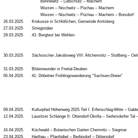
Bennewitz – Lübschütz – Machern
Wurzen – Nischwitz – Püchau – Machern
Wurzen – Nischwitz – Püchau – Machern – Borsdorf
26.03.2025
Krokusse in Schlößchen, Gemeinde Amtsberg
27.03.2025
Striegistäler
29.03.2025
43. Bergtest bei Wehlen
30.03.2025
Sächsischer Jakobsweg VIII: Altchemnitz – Stollberg – Oel
31.03.2025
Blütenwunder in Freital-Deuben
05.04.2025
41. Döbelner Frühlingswanderung "Sachsen-Dreier"
09.04.2025
Kulturpfad Höhenweg 2025 Teil I: Erfenschlag-Mitte – Gabl
12.04.2025
Lausitzer Schlange II: Ottendorf-Okrilla – Seifersdorfer Tal
16.04.2025
Küchwald
–
Botanischen Garten Chemnitz
–
Siegmar
23.04.2025
Harthau – Pfarrhübel – Berbisdorf – Dittersdorf