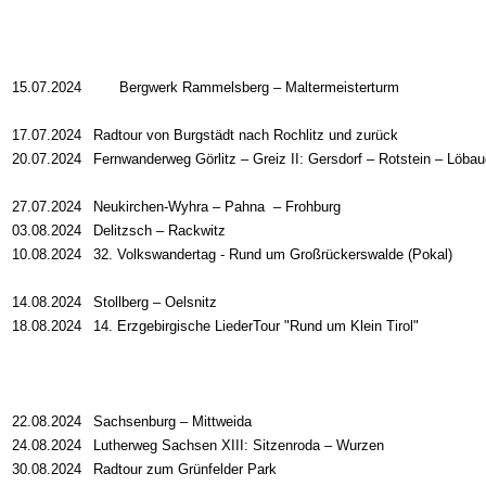
15.07.2024
Bergwerk Rammelsberg
–
Maltermeisterturm
17.07.2024
Radtour von Burgstädt nach Rochlitz und zurück
20.07.2024
Fernwanderweg Görlitz
–
Greiz II: Gersdorf
–
Rotstein
–
Löbau
27.07.2024
Neukirchen-Wyhra
–
Pahna
–
Frohburg
03.08.2024
Delitzsch – Rackwitz
10.08.2024
32. Volkswandertag - Rund um Großrückerswalde (Pokal)
14.08.2024
Stollberg – Oelsnitz
18.08.2024
14. Erzgebirgische LiederTour "Rund um Klein Tirol"
22.08.2024
Sachsenburg – Mittweida
24.08.2024
Lutherweg Sachsen XIII: Sitzenroda
–
Wurzen
30.08.2024
Radtour zum Grünfelder Park