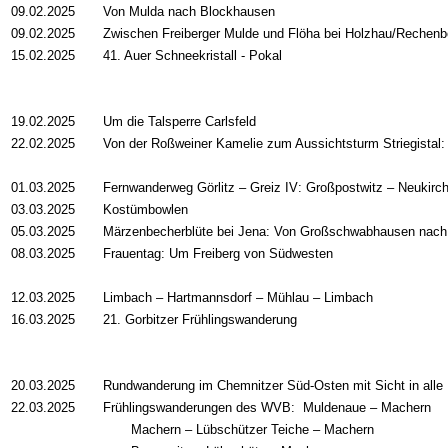
09.02.2025
Von Mulda nach Blockhausen
09.02.2025
Zwischen Freiberger Mulde und Flöha bei Holzhau/Rechenb
15.02.2025
41. Auer Schneekristall - Pokal
19.02.2025
Um die Talsperre Carlsfeld
22.02.2025
Von der Roßweiner Kamelie zum Aussichtsturm Striegistal:
01.03.2025
Fernwanderweg Görlitz – Greiz IV: Großpostwitz – Neukirch
03.03.2025
Kostümbowlen
05.03.2025
Märzenbecherblüte bei Jena: Von Großschwabhausen nac
08.03.2025
Frauentag: Um Freiberg von Südwesten
12.03.2025
Limbach – Hartmannsdorf – Mühlau – Limbach
16.03.2025
21. Gorbitzer Frühlingswanderung
20.03.2025
Rundwanderung im Chemnitzer Süd-Osten mit Sicht in alle
22.03.2025
Frühlingswanderungen des WVB: Muldenaue – Machern
Machern – Lübschützer Teiche – Machern