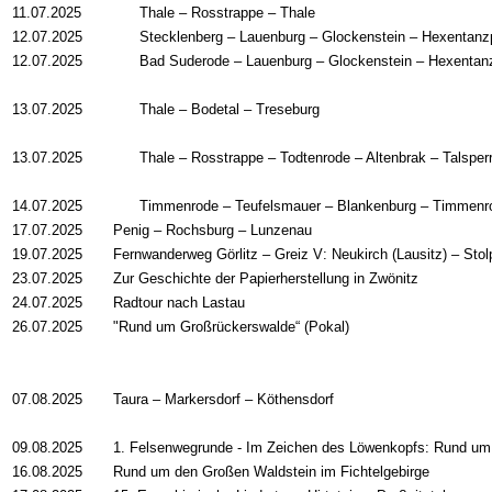
11.07.2025
Thale
–
Rosstrappe
–
Thale
12.07.2025
Stecklenberg
–
Lauenburg
–
Glockenstein
–
Hexentanzp
12.07.2025
Bad Suderode
–
Lauenburg
–
Glockenstein
–
Hexentan
13.07.2025
Thale
–
Bodetal
–
Treseburg
13.07.2025
Thale
–
Rosstrappe
–
Todtenrode
–
Altenbrak
–
Talsper
14.07.2025
Timmenrode
–
Teufelsmauer
–
Blankenburg
–
Timmenr
17.07.2025
Penig
–
Rochsburg
–
Lunzenau
19.07.2025
Fernwanderweg Görlitz
–
Greiz V: Neukirch (Lausitz)
–
Stol
23.07.2025
Zur Geschichte der Papierherstellung in Zwönitz
24.07.2025
Radtour nach Lastau
26.07.2025
"Rund um Großrückerswalde“ (Pokal)
07.08.2025
Taura – Markersdorf – Köthensdorf
09.08.2025
1. Felsenwegrunde - Im Zeichen des Löwenkopfs: Rund um
16.08.2025
Rund um den Großen Waldstein im Fichtelgebirge