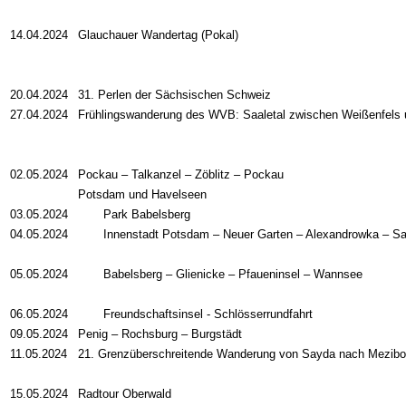
14.04.2024
Glauchauer Wandertag (Pokal)
20.04.2024
31. Perlen der Sächsischen Schweiz
27.04.2024
Frühlingswanderung des WVB: Saaletal zwischen Weißenfels
02.05.2024
Pockau
–
Talkanzel
–
Zöblitz
–
Pockau
Potsdam und Havelseen
03.05.2024
Park Babelsberg
04.05.2024
Innenstadt Potsdam
–
Neuer Garten
–
Alexandrowka
–
Sa
05.05.2024
Babelsberg
–
Glienicke
–
Pfaueninsel
–
Wannsee
06.05.2024
Freundschaftsinsel - Schlösserrundfahrt
09.05.2024
Penig
–
Rochsburg
–
Burgstädt
11.05.2024
21. Grenzüberschreitende Wanderung von Sayda nach Meziboř
15.05.2024
Radtour Oberwald