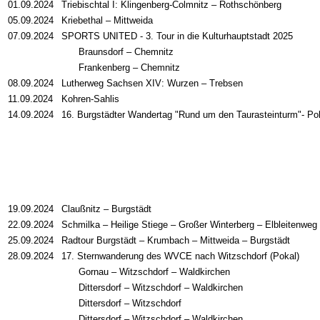
01.09.2024
Triebischtal I: Klingenberg-Colmnitz – Rothschönberg
05.09.2024
Kriebethal – Mittweida
07.09.2024
SPORTS UNITED - 3. Tour in die Kulturhauptstadt 2025
Braunsdorf – Chemnitz
Frankenberg – Chemnitz
08.09.2024
Lutherweg Sachsen XIV: Wurzen – Trebsen
11.09.2024
Kohren-Sahlis
14.09.2024
16. Burgstädter Wandertag "Rund um den Taurasteinturm"- Po
19.09.2024
Claußnitz – Burgstädt
22.09.2024
Schmilka – Heilige Stiege – Großer Winterberg – Elbleitenwe
25.09.2024
Radtour Burgstädt – Krumbach – Mittweida – Burgstädt
28.09.2024
17. Sternwanderung des WVCE nach Witzschdorf (Pokal)
Gornau – Witzschdorf – Waldkirchen
Dittersdorf – Witzschdorf – Waldkirchen
Dittersdorf – Witzschdorf
Dittersdorf – Witzschdorf – Waldkirchen