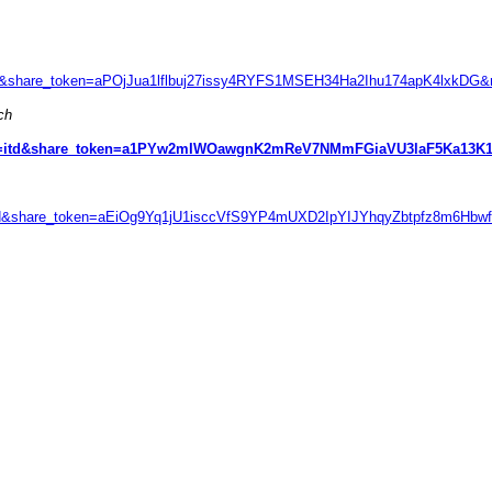
itd&share_token=aPOjJua1lflbuj27issy4RYFS1MSEH34Ha2Ihu174apK4lxkDG&r
ch
ref=itd&share_token=a1PYw2mIWOawgnK2mReV7NMmFGiaVU3laF5Ka13K1c
=itd&share_token=aEiOg9Yq1jU1isccVfS9YP4mUXD2IpYIJYhqyZbtpfz8m6Hbwf&