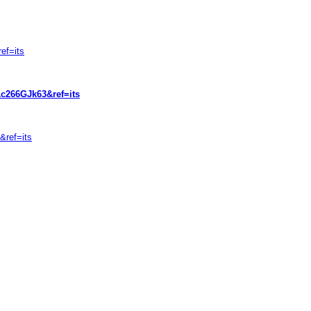
ef=its
266GJk63&ref=its
ref=its