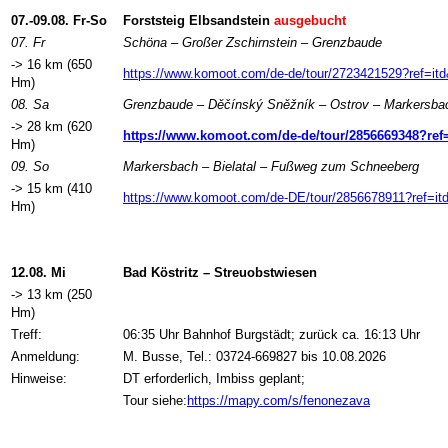
07.-09.08. Fr-So
Forststeig Elbsandstein
ausgebucht
07. Fr
Schöna – Großer Zschirnstein – Grenzbaude
-> 16 km (650
https://www.komoot.com/de-de/tour/2723421529?ref=
Hm)
08. Sa
Grenzbaude – Děčínský Sněžník
– Ostrov – Markersba
-> 28 km (620
https://www.komoot.com/de-de/tour/2856669348?
Hm)
09. So
Markersbach
–
Bielatal
–
Fußweg zum Schneeberg
-> 15 km (410
https://www.komoot.com/de-DE/tour/2856678911?ref
Hm)
12.08. Mi
Bad Köstritz – Streuobstwiesen
-> 13 km (250
Hm)
Treff:
06:35 Uhr Bahnhof Burgstädt; zurück ca. 16:13 Uhr
Anmeldung:
M. Busse, Tel.: 03724-669827 bis 10.08.2026
Hinweise:
DT erforderlich, Imbiss geplant;
Tour siehe:
https://mapy.com/s/fenonezava